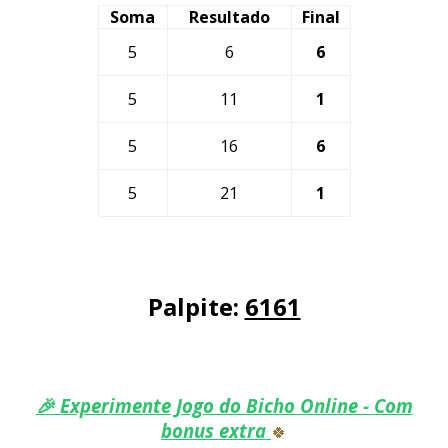
Soma
Resultado
Final
5
6
6
5
11
1
5
16
6
5
21
1
Palpite:
6161
🎉 Experimente Jogo do Bicho Online - Com
bonus extra
🍀