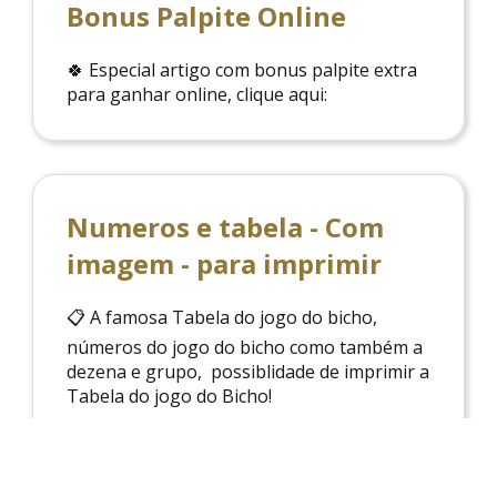
Bonus Palpite Online
🍀 Especial artigo com bonus palpite extra
para ganhar online, clique aqui:
Numeros e tabela - Com
imagem - para imprimir
📋 A famosa Tabela do jogo do bicho,
números do jogo do bicho como também a
dezena e grupo, possiblidade de imprimir a
Tabela do jogo do Bicho!