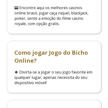
🎰 Encontre aqui os melhores casinos
online brasil, jogar caça niquel, blackjack,
poker, sente a emoção do filme casino
royale, com opção gratis.
Como jogar Jogo do Bicho
Online?
🍀 Divirta-se a jogar o seu jogo favorite em
qualquer lugar, apenas necessita do seu
dispositivo móvel!