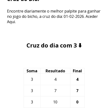
Encontre diariamente o melhor palpite para ganhar
no jogo do bicho, a cruz do dia: 01-02-2026. Aceder
Aqui.
Cruz do dia com 3
⬇️
Soma
Resultado
Final
3
4
4
3
7
7
3
10
0