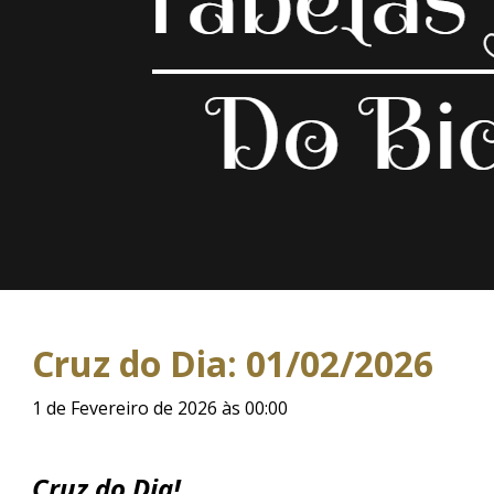
Cruz do Dia: 01/02/2026
1 de Fevereiro de 2026 às 00:00
Cruz do Dia!