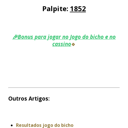
Palpite:
1852
🎉Bonus para jogar no Jogo do bicho e no
cassino
🍀
Outros Artigos:
Resultados jogo do bicho