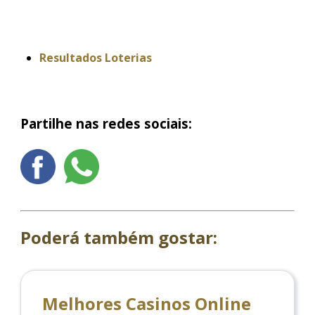
Resultados Loterias
Partilhe nas redes sociais:
Poderá também gostar:
Melhores Casinos Online