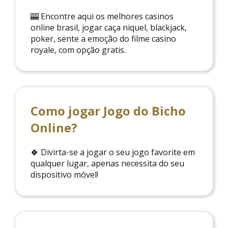
🎰 Encontre aqui os melhores casinos
online brasil, jogar caça niquel, blackjack,
poker, sente a emoção do filme casino
royale, com opção gratis.
Como jogar Jogo do Bicho
Online?
🍀 Divirta-se a jogar o seu jogo favorite em
qualquer lugar, apenas necessita do seu
dispositivo móvel!