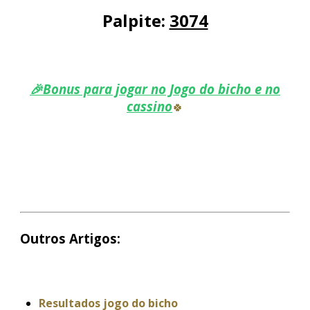
Palpite:
3074
🎉Bonus para jogar no Jogo do bicho e no
cassino
🍀
Outros Artigos:
Resultados jogo do bicho