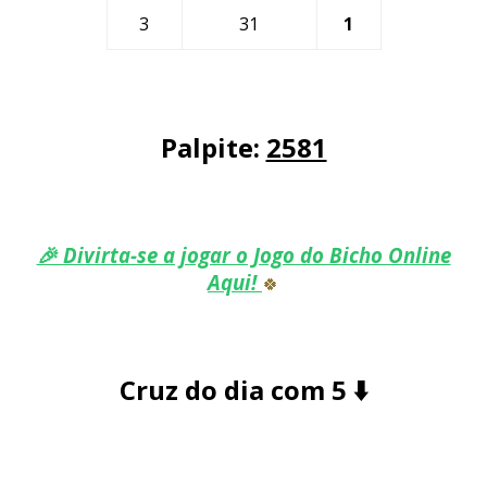
3
31
1
Palpite:
2581
🎉 Divirta-se a jogar o Jogo do Bicho Online
Aqui!
🍀
Cruz do dia com 5
⬇️