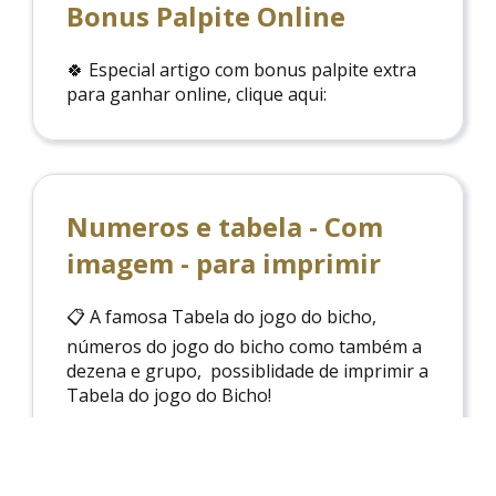
Bonus Palpite Online
🍀 Especial artigo com bonus palpite extra
para ganhar online, clique aqui:
Numeros e tabela - Com
imagem - para imprimir
📋 A famosa Tabela do jogo do bicho,
números do jogo do bicho como também a
dezena e grupo, possiblidade de imprimir a
Tabela do jogo do Bicho!