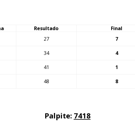
ma
Resultado
Final
27
7
34
4
41
1
48
8
Palpite:
7418