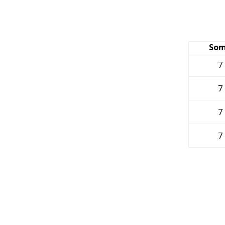
So
7
7
7
7