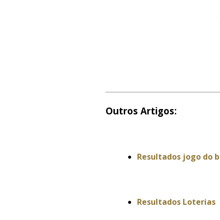
Outros Artigos:
Resultados jogo do b
Resultados Loterias