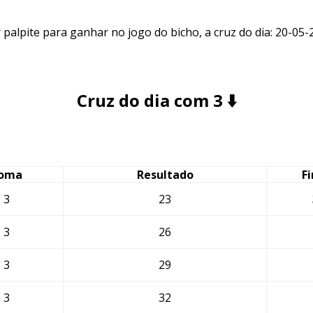
palpite para ganhar no jogo do bicho, a cruz do dia: 20-05-2
Cruz do dia com 3
⬇️
oma
Resultado
Fi
3
23
3
26
3
29
3
32