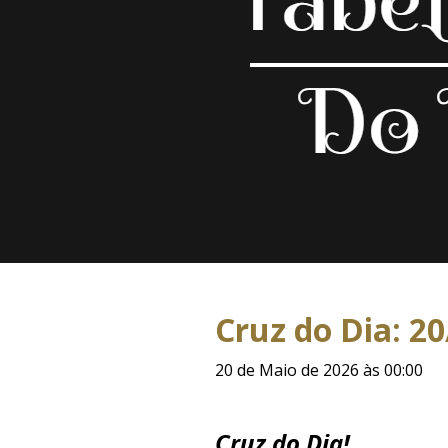
Cruz do Dia: 2
20 de Maio de 2026 às 00:00
Cruz do Dia!