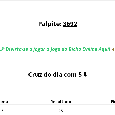
Palpite:
3692
🎉 Divirta-se a jogar o Jogo do Bicho Online Aqui!

Cruz do dia com 5
⬇️
oma
Resultado
Fi
5
25