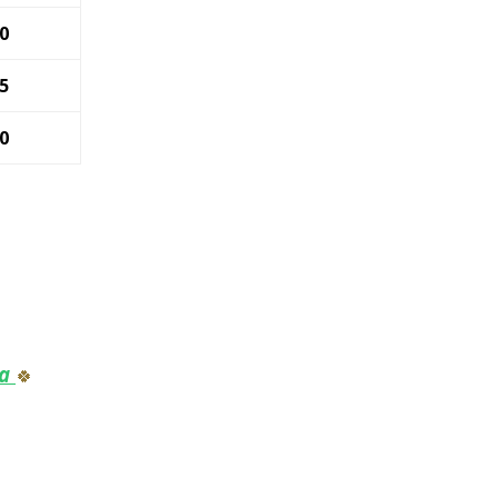
0
5
0
ra
🍀