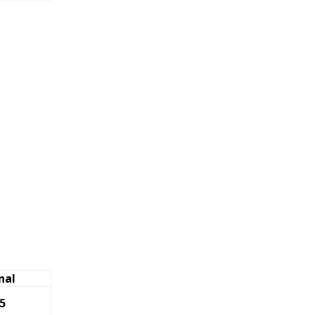

nal
5