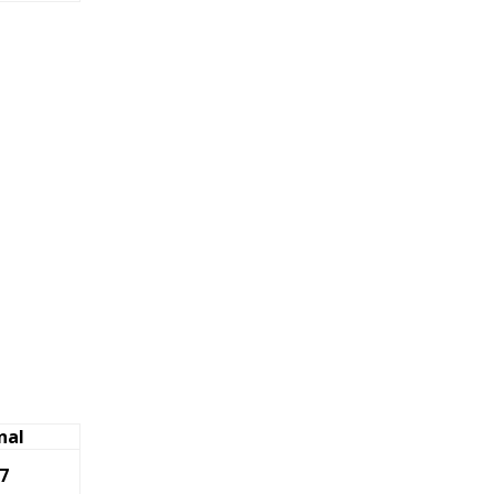

nal
7