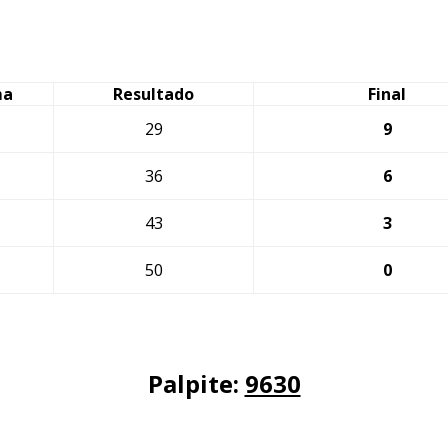
ma
Resultado
Final
29
9
36
6
43
3
50
0
Palpite:
9630