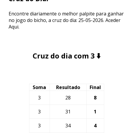
Encontre diariamente o melhor palpite para ganhar
no jogo do bicho, a cruz do dia: 25-05-2026. Aceder
Aqui.
Cruz do dia com 3
⬇️
Soma
Resultado
Final
3
28
8
3
31
1
3
34
4