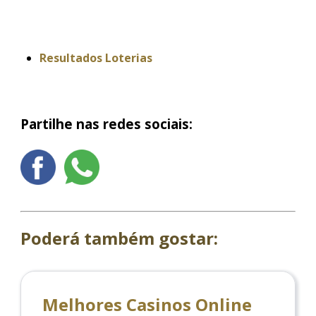
Resultados Loterias
Partilhe nas redes sociais:
Poderá também gostar:
Melhores Casinos Online