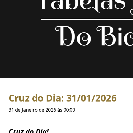
Cruz do Dia: 31/01/2026
31 de Janeiro de 2026 às 00:00
Cruz do Dia!