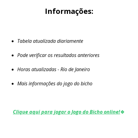
Informações:
Tabela atualizada diariamente
Pode verificar os resultados anteriores
Horas atualizadas - Rio de Janeiro
Mais informações do jogo do bicho
Clique aqui para jogar o Jogo do Bicho online!
🍀