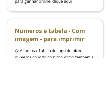
para ganhar online, clique aqui:
Numeros e tabela - Com
imagem - para imprimir
📋 A famosa Tabela do jogo do bicho,
números do jogo do bicho como também a
dezena e grupo, possiblidade de imprimir a
Tabela do jogo do Bicho!
Deu no Poste Corujinha
Encontre aqui Deu no Poste Corujinha,