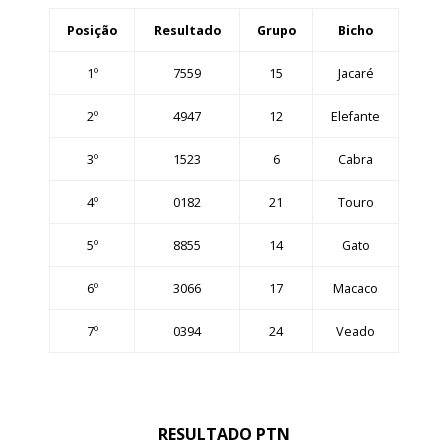
Posição
Resultado
Grupo
Bicho
1º
7559
15
Jacaré
2º
4947
12
Elefante
3º
1523
6
Cabra
4º
0182
21
Touro
5º
8855
14
Gato
6º
3066
17
Macaco
7º
0394
24
Veado
RESULTADO PTN