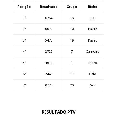
Posição
Resultado
Grupo
Bicho
1º
0764
16
Leão
2º
8873
19
Pavão
3º
5475
19
Pavão
4º
2725
7
Carneiro
5º
4612
3
Burro
6º
2449
13
Galo
7º
0778
20
Perú
RESULTADO PTV