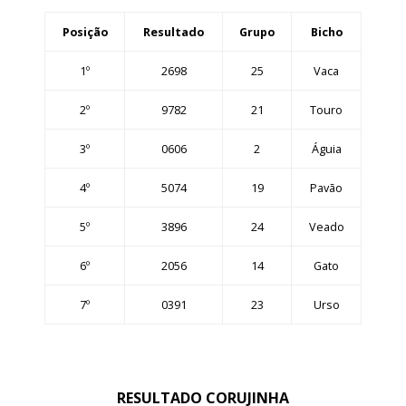
Posição
Resultado
Grupo
Bicho
1º
2698
25
Vaca
2º
9782
21
Touro
3º
0606
2
Águia
4º
5074
19
Pavão
5º
3896
24
Veado
6º
2056
14
Gato
7º
0391
23
Urso
RESULTADO CORUJINHA