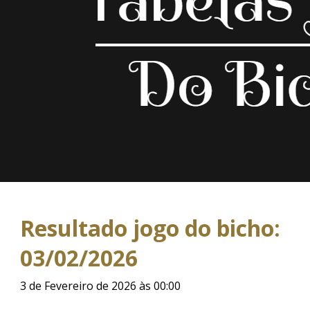
Resultado jogo do bicho:
03/02/2026
3 de Fevereiro de 2026 às 00:00