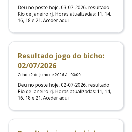
Deu no poste hoje, 03-07-2026, resultado
Rio de Janeiro rj, Horas atualizadas: 11, 14,
16, 18 e 21. Aceder aqui!
Resultado jogo do bicho:
02/07/2026
Criado 2 de Julho de 2026 às 00:00
Deu no poste hoje, 02-07-2026, resultado
Rio de Janeiro rj, Horas atualizadas: 11, 14,
16, 18 e 21. Aceder aqui!