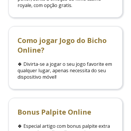
royale, com opção gratis.
Como jogar Jogo do Bicho
Online?
🍀 Divirta-se a jogar o seu jogo favorite em
qualquer lugar, apenas necessita do seu
dispositivo móvel!
Bonus Palpite Online
🍀 Especial artigo com bonus palpite extra