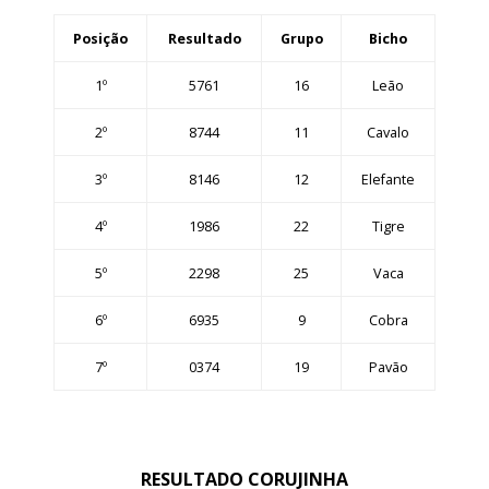
Posição
Resultado
Grupo
Bicho
1º
5761
16
Leão
2º
8744
11
Cavalo
3º
8146
12
Elefante
4º
1986
22
Tigre
5º
2298
25
Vaca
6º
6935
9
Cobra
7º
0374
19
Pavão
RESULTADO CORUJINHA