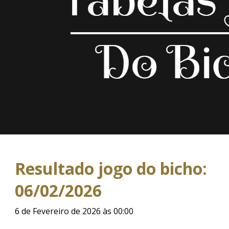
Resultado jogo do bicho:
06/02/2026
6 de Fevereiro de 2026 às 00:00