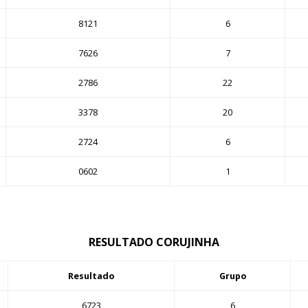
8121
6
7626
7
2786
22
3378
20
2724
6
0602
1
RESULTADO CORUJINHA
Resultado
Grupo
6723
6