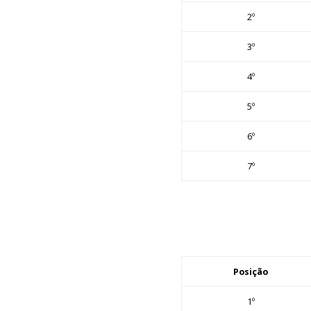
2º
3º
4º
5º
6º
7º
Posição
1º