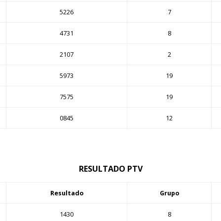
5226
7
4731
8
2107
2
5973
19
7575
19
0845
12
RESULTADO PTV
Resultado
Grupo
1430
8