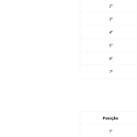
2º
3º
4º
5º
6º
7º
Posição
1º