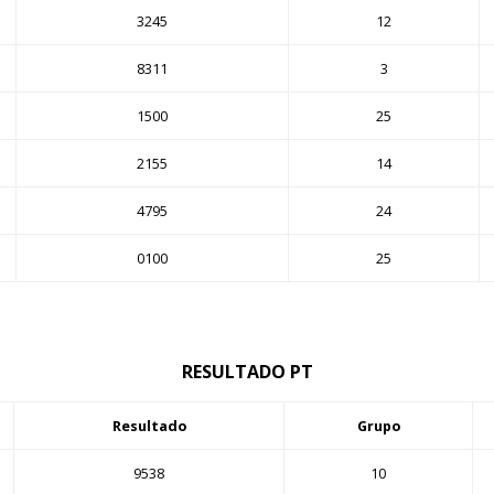
3245
12
8311
3
1500
25
2155
14
4795
24
0100
25
RESULTADO PT
Resultado
Grupo
9538
10