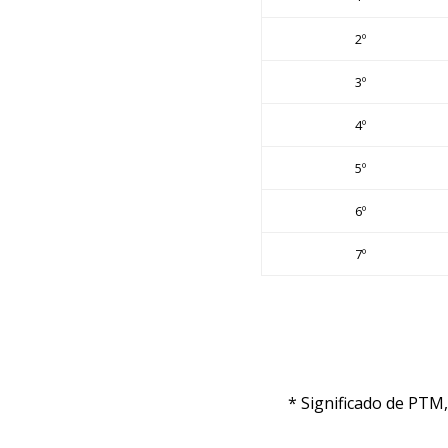
2º
3º
4º
5º
6º
7º
* Significado de PTM