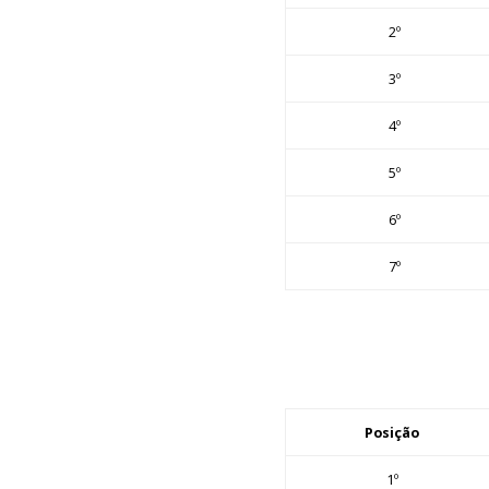
2º
3º
4º
5º
6º
7º
Posição
1º