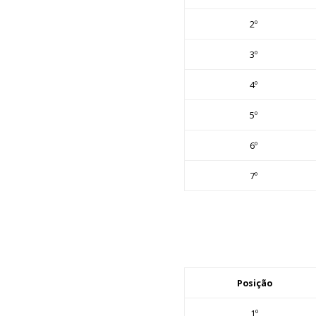
2º
3º
4º
5º
6º
7º
Posição
1º