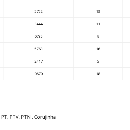
5752
13
3444
11
0735
9
5763
16
2417
5
0670
18
, PT, PTV, PTN , Corujinha