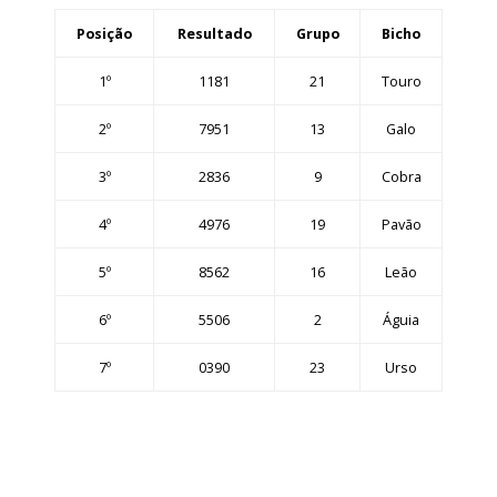
Posição
Resultado
Grupo
Bicho
1º
1181
21
Touro
2º
7951
13
Galo
3º
2836
9
Cobra
4º
4976
19
Pavão
5º
8562
16
Leão
6º
5506
2
Águia
7º
0390
23
Urso