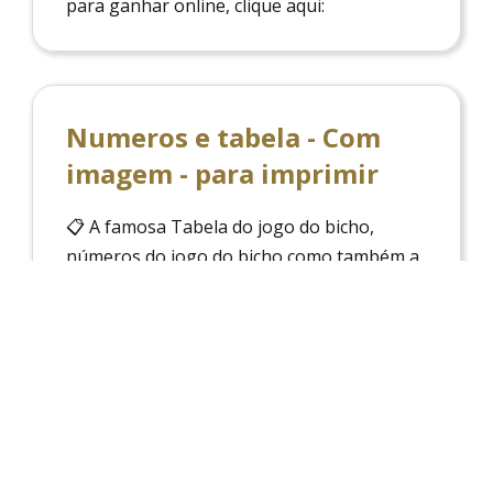
para ganhar online, clique aqui:
Numeros e tabela - Com
imagem - para imprimir
📋 A famosa Tabela do jogo do bicho,
números do jogo do bicho como também a
dezena e grupo, possiblidade de imprimir a
Tabela do jogo do Bicho!
Deu no Poste Corujinha
Encontre aqui Deu no Poste Corujinha,