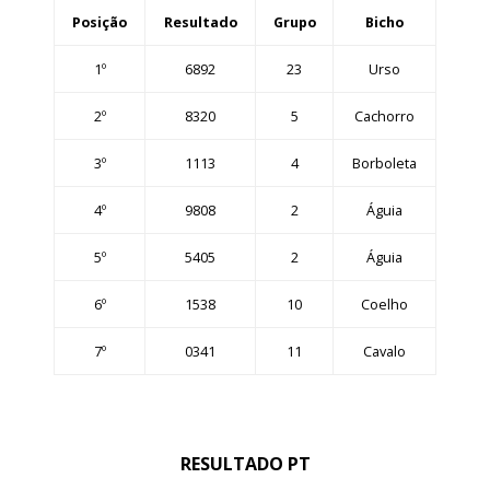
Posição
Resultado
Grupo
Bicho
1º
6892
23
Urso
2º
8320
5
Cachorro
3º
1113
4
Borboleta
4º
9808
2
Águia
5º
5405
2
Águia
6º
1538
10
Coelho
7º
0341
11
Cavalo
RESULTADO PT