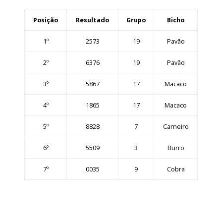
Posição
Resultado
Grupo
Bicho
1º
2573
19
Pavão
2º
6376
19
Pavão
3º
5867
17
Macaco
4º
1865
17
Macaco
5º
8828
7
Carneiro
6º
5509
3
Burro
7º
0035
9
Cobra