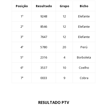
Posição
Resultado
Grupo
Bicho
1º
9248
12
Elefante
2º
8546
12
Elefante
3º
7647
12
Elefante
4º
5780
20
Perú
5º
2316
4
Borboleta
6º
3537
10
Coelho
7º
0033
9
Cobra
RESULTADO PTV