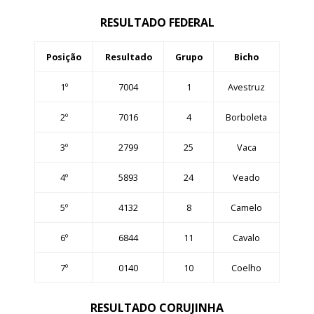
RESULTADO FEDERAL
Posição
Resultado
Grupo
Bicho
1º
7004
1
Avestruz
2º
7016
4
Borboleta
3º
2799
25
Vaca
4º
5893
24
Veado
5º
4132
8
Camelo
6º
6844
11
Cavalo
7º
0140
10
Coelho
RESULTADO CORUJINHA