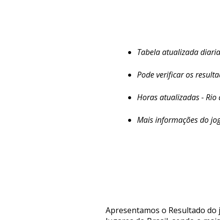
Tabela atualizada diar
Pode verificar os result
Horas atualizadas - Rio 
Mais informações do jo
Apresentamos o Resultado do j