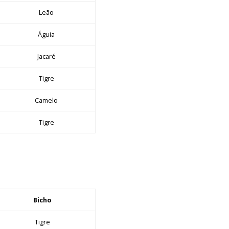
Leão
Águia
Jacaré
Tigre
Camelo
Tigre
Bicho
Tigre