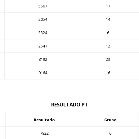
5567
17
2054
14
3324
6
2547
12
8192
23
0164
16
RESULTADO PT
Resultado
Grupo
7922
6