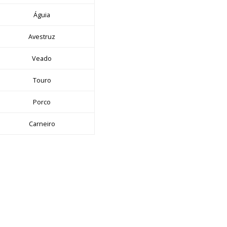
Águia
Avestruz
Veado
Touro
Porco
Carneiro