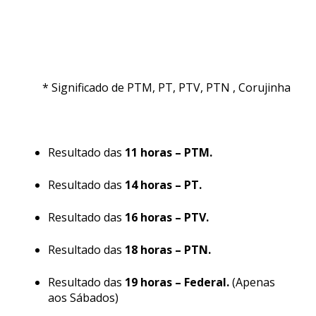
* Significado de PTM, PT, PTV, PTN , Corujinha
Resultado das
11 horas – PTM.
Resultado das
14 horas – PT.
Resultado das
16 horas – PTV.
Resultado das
18 horas – PTN.
Resultado das
19 horas – Federal.
(Apenas
aos Sábados)