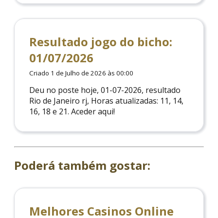
Resultado jogo do bicho:
01/07/2026
Criado 1 de Julho de 2026 às 00:00
Deu no poste hoje, 01-07-2026, resultado
Rio de Janeiro rj, Horas atualizadas: 11, 14,
16, 18 e 21. Aceder aqui!
Poderá também gostar:
Melhores Casinos Online