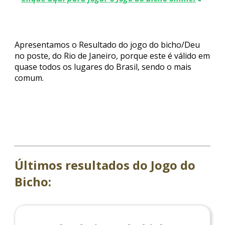
Apresentamos o Resultado do jogo do bicho/Deu
no poste, do Rio de Janeiro, porque este é válido em
quase todos os lugares do Brasil, sendo o mais
comum.
Últimos resultados do Jogo do
Bicho: