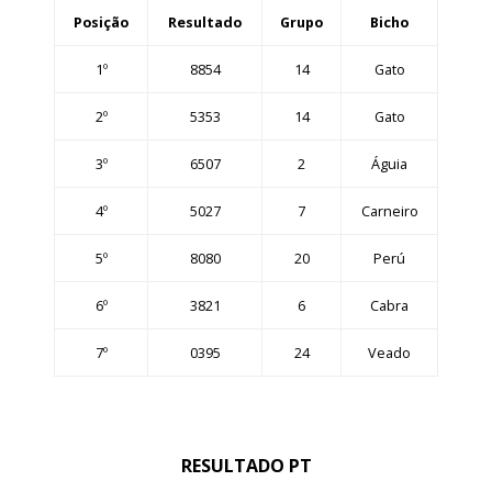
Posição
Resultado
Grupo
Bicho
1º
8854
14
Gato
2º
5353
14
Gato
3º
6507
2
Águia
4º
5027
7
Carneiro
5º
8080
20
Perú
6º
3821
6
Cabra
7º
0395
24
Veado
RESULTADO PT