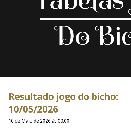
Resultado jogo do bicho:
10/05/2026
10 de Maio de 2026 às 00:00