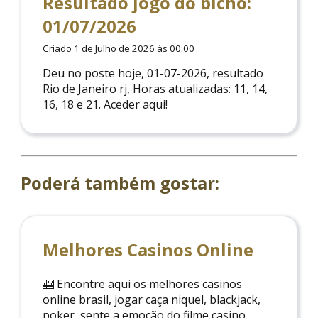
Resultado jogo do bicho:
01/07/2026
Criado 1 de Julho de 2026 às 00:00
Deu no poste hoje, 01-07-2026, resultado
Rio de Janeiro rj, Horas atualizadas: 11, 14,
16, 18 e 21. Aceder aqui!
Poderá também gostar:
Melhores Casinos Online
🎰 Encontre aqui os melhores casinos
online brasil, jogar caça niquel, blackjack,
poker, sente a emoção do filme casino