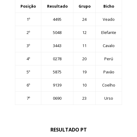
Posição
Resultado
Grupo
Bicho
1º
4495
24
Veado
2º
5048
12
Elefante
3º
3443
11
Cavalo
4º
0278
20
Perú
5º
5875
19
Pavão
6º
9139
10
Coelho
7º
0690
23
Urso
RESULTADO PT