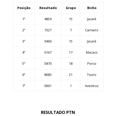
Posição
Resultado
Grupo
Bicho
1º
4859
15
Jacaré
2º
7327
7
Carneiro
3º
0460
15
Jacaré
4º
0167
17
Macaco
5º
5870
18
Porco
6º
8683
21
Touro
7º
0601
1
Avestruz
RESULTADO PTN