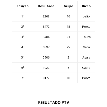
Posição
Resultado
Grupo
Bicho
1º
2263
16
Leão
2º
8472
18
Porco
3º
3484
21
Touro
4º
0897
25
Vaca
5º
5906
2
Águia
6º
1022
6
Cabra
7º
0172
18
Porco
RESULTADO PTV