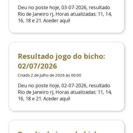
Deu no poste hoje, 03-07-2026, resultado
Rio de Janeiro rj, Horas atualizadas: 11, 14,
16, 18 e 21. Aceder aqui!
Resultado jogo do bicho:
02/07/2026
Criado 2 de Julho de 2026 às 00:00
Deu no poste hoje, 02-07-2026, resultado
Rio de Janeiro rj, Horas atualizadas: 11, 14,
16, 18 e 21. Aceder aqui!