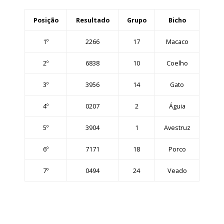
Posição
Resultado
Grupo
Bicho
1º
2266
17
Macaco
2º
6838
10
Coelho
3º
3956
14
Gato
4º
0207
2
Águia
5º
3904
1
Avestruz
6º
7171
18
Porco
7º
0494
24
Veado