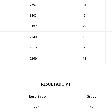
7692
23
8105
2
0197
25
7340
10
4019
5
0269
18
RESULTADO PT
Resultado
Grupo
9775
19