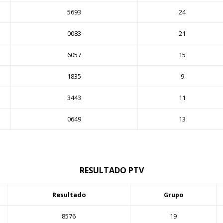
5693
24
0083
21
6057
15
1835
9
3443
11
0649
13
RESULTADO PTV
Resultado
Grupo
8576
19