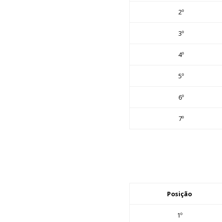
2º
3º
4º
5º
6º
7º
Posição
1º