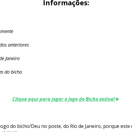
Informações:
iamente
ados anteriores
de Janeiro
go do bicho
Clique aqui para jogar o Jogo do Bicho online!
🍀
ogo do bicho/Deu no poste, do Rio de Janeiro, porque este 