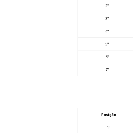
2º
3º
4º
5º
6º
7º
Posição
1º