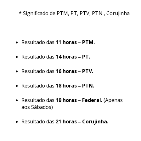
* Significado de PTM, PT, PTV, PTN , Corujinha
Resultado das
11 horas – PTM.
Resultado das
14 horas – PT.
Resultado das
16 horas – PTV.
Resultado das
18 horas – PTN.
Resultado das
19 horas – Federal.
(Apenas
aos Sábados)
Resultado das
21 horas – Corujinha.