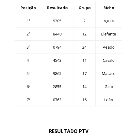
Posição
Resultado
Grupo
Bicho
1º
9205
2
Águia
2º
8448
12
Elefante
3º
0794
24
Veado
4º
4543
11
Cavalo
5º
9865
17
Macaco
6º
2855
14
Gato
7º
0763
16
Leão
RESULTADO PTV