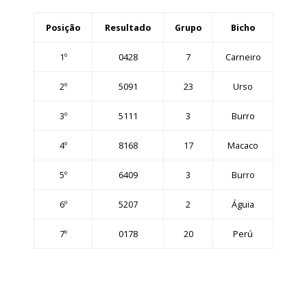
Posição
Resultado
Grupo
Bicho
1º
0428
7
Carneiro
2º
5091
23
Urso
3º
5111
3
Burro
4º
8168
17
Macaco
5º
6409
3
Burro
6º
5207
2
Águia
7º
0178
20
Perú