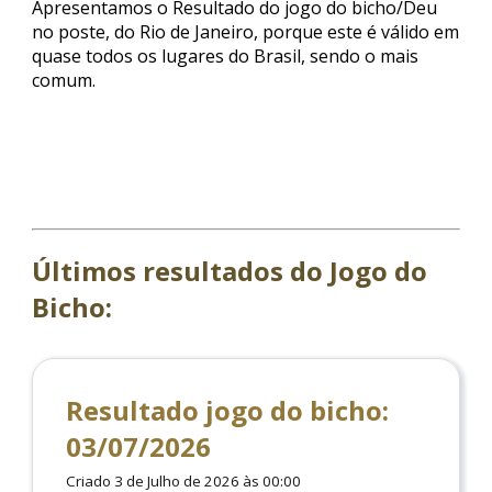
Apresentamos o Resultado do jogo do bicho/Deu
no poste, do Rio de Janeiro, porque este é válido em
quase todos os lugares do Brasil, sendo o mais
comum.
Últimos resultados do Jogo do
Bicho:
Resultado jogo do bicho:
03/07/2026
Criado 3 de Julho de 2026 às 00:00