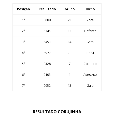
Posição
Resultado
Grupo
Bicho
1º
9600
25
Vaca
2º
8745
12
Elefante
3º
8453
14
Gato
4º
2977
20
Perú
5º
0328
7
Carneiro
6º
0103
1
Avestruz
7º
0952
13
Galo
RESULTADO CORUJINHA