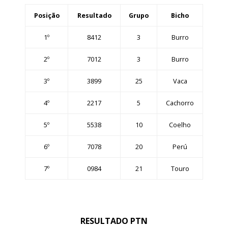
Posição
Resultado
Grupo
Bicho
1º
8412
3
Burro
2º
7012
3
Burro
3º
3899
25
Vaca
4º
2217
5
Cachorro
5º
5538
10
Coelho
6º
7078
20
Perú
7º
0984
21
Touro
RESULTADO PTN