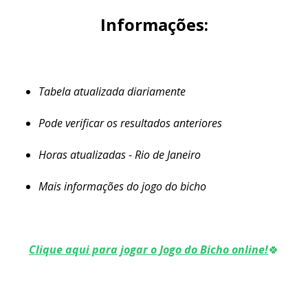
Informações:
Tabela atualizada diariamente
Pode verificar os resultados anteriores
Horas atualizadas - Rio de Janeiro
Mais informações do jogo do bicho
Clique aqui para jogar o Jogo do Bicho online!
🍀