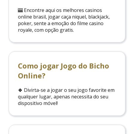
🎰 Encontre aqui os melhores casinos
online brasil, jogar caça niquel, blackjack,
poker, sente a emoção do filme casino
royale, com opção gratis.
Como jogar Jogo do Bicho
Online?
🍀 Divirta-se a jogar o seu jogo favorite em
qualquer lugar, apenas necessita do seu
dispositivo móvel!