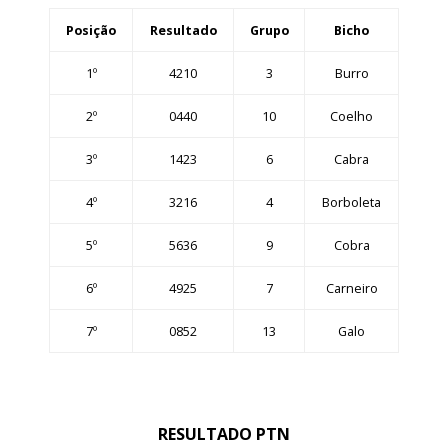
Posição
Resultado
Grupo
Bicho
1º
4210
3
Burro
2º
0440
10
Coelho
3º
1423
6
Cabra
4º
3216
4
Borboleta
5º
5636
9
Cobra
6º
4925
7
Carneiro
7º
0852
13
Galo
RESULTADO PTN