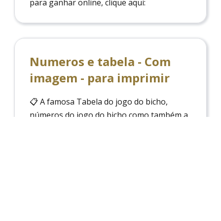
para ganhar online, clique aqui:
Numeros e tabela - Com
imagem - para imprimir
📋 A famosa Tabela do jogo do bicho,
números do jogo do bicho como também a
dezena e grupo, possiblidade de imprimir a
Tabela do jogo do Bicho!
Deu no Poste Corujinha
Encontre aqui Deu no Poste Corujinha,