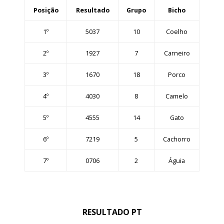
Posição
Resultado
Grupo
Bicho
1º
5037
10
Coelho
2º
1927
7
Carneiro
3º
1670
18
Porco
4º
4030
8
Camelo
5º
4555
14
Gato
6º
7219
5
Cachorro
7º
0706
2
Águia
RESULTADO PT