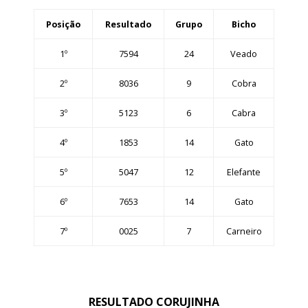
Posição
Resultado
Grupo
Bicho
1º
7594
24
Veado
2º
8036
9
Cobra
3º
5123
6
Cabra
4º
1853
14
Gato
5º
5047
12
Elefante
6º
7653
14
Gato
7º
0025
7
Carneiro
RESULTADO CORUJINHA