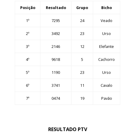
Posição
Resultado
Grupo
Bicho
1º
7295
24
Veado
2º
3492
23
Urso
3º
2146
12
Elefante
4º
9618
5
Cachorro
5º
1190
23
Urso
6º
3741
11
Cavalo
7º
0474
19
Pavão
RESULTADO PTV