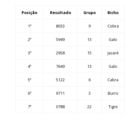
Posição
Resultado
Grupo
Bicho
1º
8033
9
Cobra
2º
5949
13
Galo
3º
2958
15
Jacaré
4º
7649
13
Galo
5º
5122
6
Cabra
6º
9711
3
Burro
7º
0788
22
Tigre