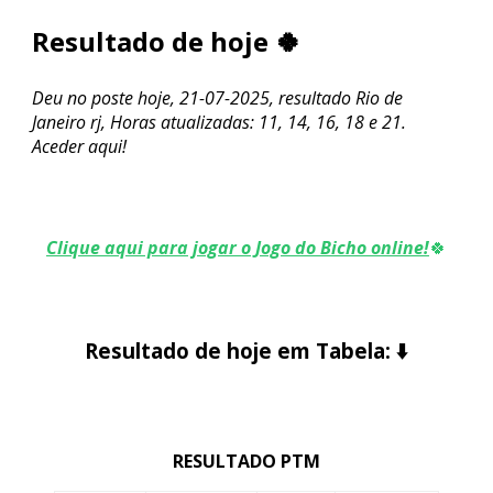
Resultado de hoje 🍀
Deu no poste hoje, 21-07-2025, resultado Rio de
Janeiro rj, Horas atualizadas: 11, 14, 16, 18 e 21.
Aceder aqui!
Clique aqui para jogar o Jogo do Bicho online!
🍀
Resultado de hoje em Tabela:
⬇️
RESULTADO PTM