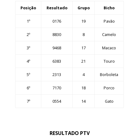
Posição
Resultado
Grupo
Bicho
1º
0176
19
Pavão
2º
8830
8
Camelo
3º
9468
17
Macaco
4º
6383
21
Touro
5º
2313
4
Borboleta
6º
7170
18
Porco
7º
0554
14
Gato
RESULTADO PTV