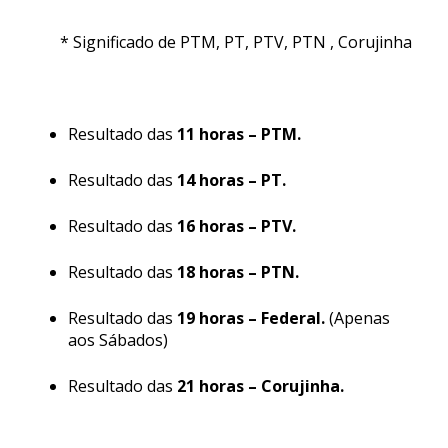
* Significado de PTM, PT, PTV, PTN , Corujinha
Resultado das
11 horas – PTM.
Resultado das
14 horas – PT.
Resultado das
16 horas – PTV.
Resultado das
18 horas – PTN.
Resultado das
19 horas – Federal.
(Apenas
aos Sábados)
Resultado das
21 horas – Corujinha.