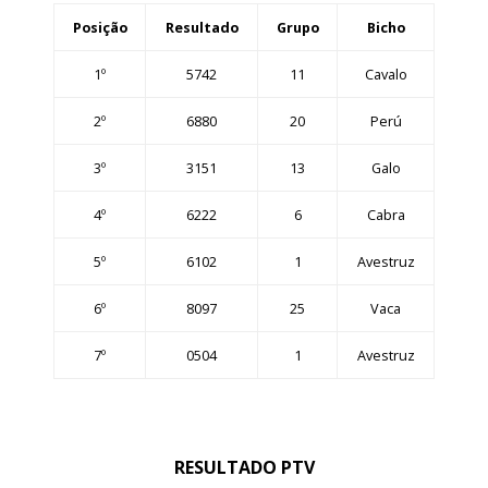
Posição
Resultado
Grupo
Bicho
1º
5742
11
Cavalo
2º
6880
20
Perú
3º
3151
13
Galo
4º
6222
6
Cabra
5º
6102
1
Avestruz
6º
8097
25
Vaca
7º
0504
1
Avestruz
RESULTADO PTV