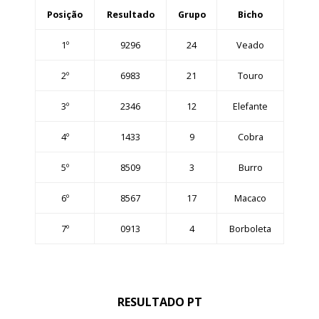
Posição
Resultado
Grupo
Bicho
1º
9296
24
Veado
2º
6983
21
Touro
3º
2346
12
Elefante
4º
1433
9
Cobra
5º
8509
3
Burro
6º
8567
17
Macaco
7º
0913
4
Borboleta
RESULTADO PT