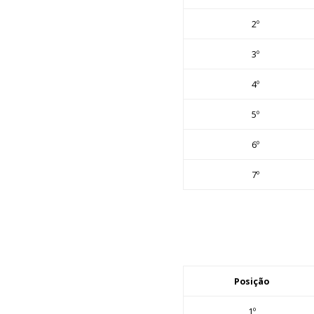
2º
3º
4º
5º
6º
7º
Posição
1º