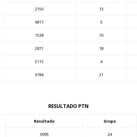
2150
13
9817
5
1538
10
2871
18
5113
4
0784
21
RESULTADO PTN
Resultado
Grupo
0995
24