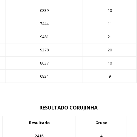
0839
10
7444
11
9481
21
9278
20
8037
10
0834
9
RESULTADO CORUJINHA
Resultado
Grupo
2416
4