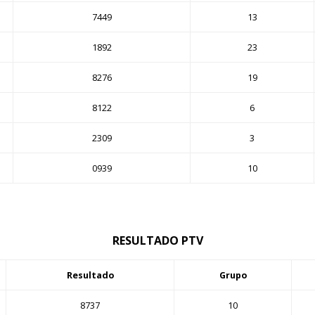
7449
13
1892
23
8276
19
8122
6
2309
3
0939
10
RESULTADO PTV
Resultado
Grupo
8737
10