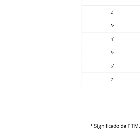
2º
3º
4º
5º
6º
7º
* Significado de PTM