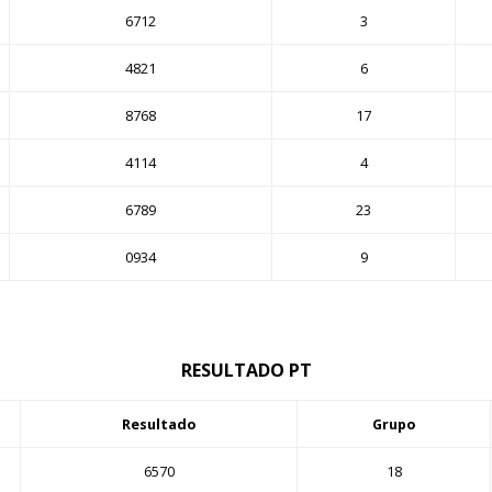
6712
3
4821
6
8768
17
4114
4
6789
23
0934
9
RESULTADO PT
Resultado
Grupo
6570
18