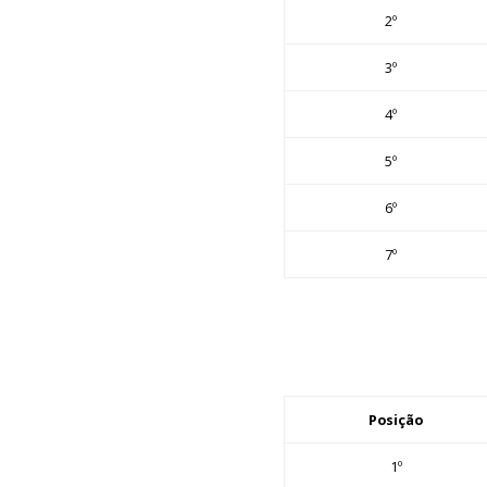
2º
3º
4º
5º
6º
7º
Posição
1º