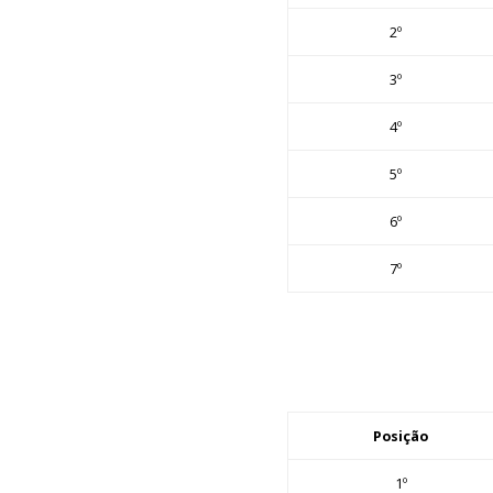
2º
3º
4º
5º
6º
7º
Posição
1º