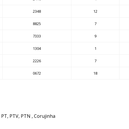
2348
12
8825
7
7333
9
1304
1
2226
7
0672
18
, PT, PTV, PTN , Corujinha