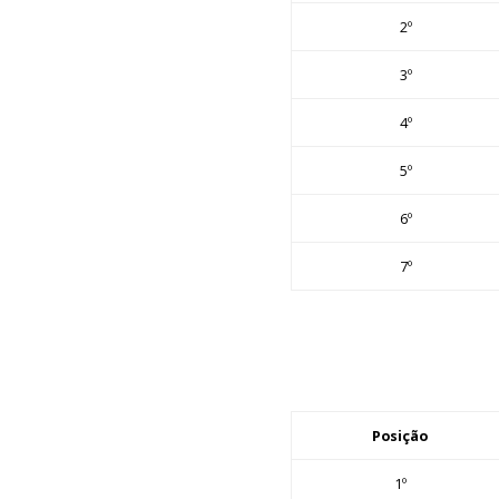
2º
3º
4º
5º
6º
7º
Posição
1º