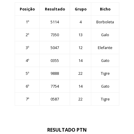
Posição
Resultado
Grupo
Bicho
1º
5114
4
Borboleta
2º
7350
13
Galo
3º
5047
12
Elefante
4º
0355
14
Gato
5º
9888
22
Tigre
6º
7754
14
Gato
7º
0587
22
Tigre
RESULTADO PTN