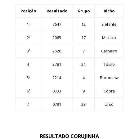
Posição
Resultado
Grupo
Bicho
1º
7647
12
Elefante
2º
2065
17
Macaco
3º
2626
7
Carneiro
4º
3781
21
Touro
5º
2214
4
Borboleta
6º
8333
9
Cobra
7º
0791
23
Urso
RESULTADO CORUJINHA