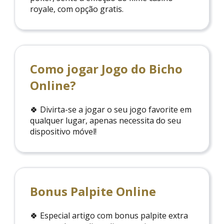
royale, com opção gratis.
Como jogar Jogo do Bicho
Online?
🍀 Divirta-se a jogar o seu jogo favorite em
qualquer lugar, apenas necessita do seu
dispositivo móvel!
Bonus Palpite Online
🍀 Especial artigo com bonus palpite extra