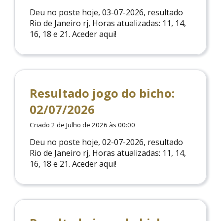
Deu no poste hoje, 03-07-2026, resultado
Rio de Janeiro rj, Horas atualizadas: 11, 14,
16, 18 e 21. Aceder aqui!
Resultado jogo do bicho:
02/07/2026
Criado 2 de Julho de 2026 às 00:00
Deu no poste hoje, 02-07-2026, resultado
Rio de Janeiro rj, Horas atualizadas: 11, 14,
16, 18 e 21. Aceder aqui!