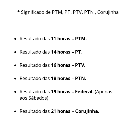
* Significado de PTM, PT, PTV, PTN , Corujinha
Resultado das
11 horas – PTM.
Resultado das
14 horas – PT.
Resultado das
16 horas – PTV.
Resultado das
18 horas – PTN.
Resultado das
19 horas – Federal.
(Apenas
aos Sábados)
Resultado das
21 horas – Corujinha.