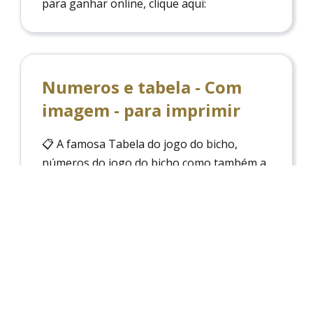
para ganhar online, clique aqui:
Numeros e tabela - Com
imagem - para imprimir
📋 A famosa Tabela do jogo do bicho,
números do jogo do bicho como também a
dezena e grupo, possiblidade de imprimir a
Tabela do jogo do Bicho!
Deu no Poste Corujinha
Encontre aqui Deu no Poste Corujinha,