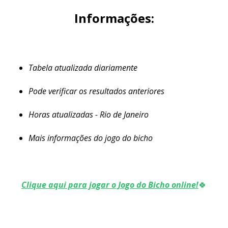
Informações:
Tabela atualizada diariamente
Pode verificar os resultados anteriores
Horas atualizadas - Rio de Janeiro
Mais informações do jogo do bicho
Clique aqui para jogar o Jogo do Bicho online!
🍀