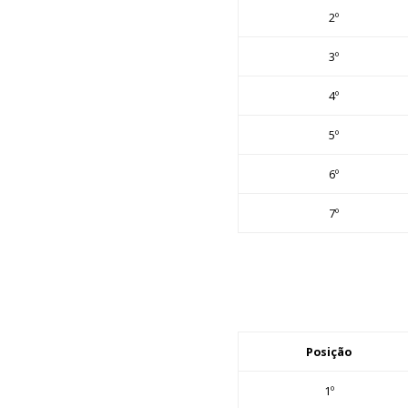
2º
3º
4º
5º
6º
7º
Posição
1º