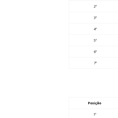
2º
3º
4º
5º
6º
7º
Posição
1º