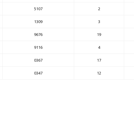
5107
2
1309
3
9676
19
9116
4
0367
17
0347
12