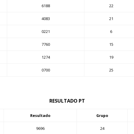
6188
22
4083
21
0221
6
7760
15
1274
19
0700
25
RESULTADO PT
Resultado
Grupo
9696
24