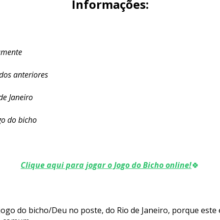
Informações:
iamente
ados anteriores
de Janeiro
go do bicho
Clique aqui para jogar o Jogo do Bicho online!
🍀
ogo do bicho/Deu no poste, do Rio de Janeiro, porque este 