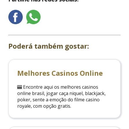
Poderá também gostar:
Melhores Casinos Online
🎰 Encontre aqui os melhores casinos
online brasil, jogar caça niquel, blackjack,
poker, sente a emoção do filme casino
royale, com opção gratis.