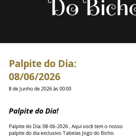
Palpite do Dia:
08/06/2026
8 de Junho de 2026 às 00:00
Palpite do Dia!
Palpite do Dia: 08-06-2026 , Aqui você tem o nosso
palpite do dia exclusivo Tabelas Jogo do Bicho.