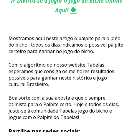
🎉 Divirta-se a jogar o Jogo do Bicho Online
🍀
Aqui!
Mostramos aqui neste artigo o palpite para o jogo
do bicho , todos os dias indicamos o possivel palpite
certeiro para ganhar no jogo do bicho.
Com o algoritmo do nosso website Tabelas,
esperamos que consiga os melhores resultados
possíveis para ganhar neste histórico e jogo
cultural Brasileiro.
Boa sorte com a sua aposta e que o sempre
otimista para o Palpite certo. Hoje e todos os dias,
juste-se à comunidade Tabelas jogo do bicho e
Jogue com o Palpite do Tabelas!
Partilhe nas redes sociais: