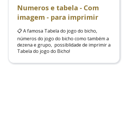
Numeros e tabela - Com
imagem - para imprimir
📋 A famosa Tabela do jogo do bicho,
números do jogo do bicho como também a
dezena e grupo, possiblidade de imprimir a
Tabela do jogo do Bicho!
Jogo do Bicho Palpite
🥇Diariamente indicamos os melhores
palpites do jogo do bicho, em modo online
venha conhecer: jogo do bicho palpite!