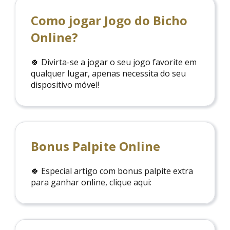
Como jogar Jogo do Bicho
Online?
🍀 Divirta-se a jogar o seu jogo favorite em
qualquer lugar, apenas necessita do seu
dispositivo móvel!
Bonus Palpite Online
🍀 Especial artigo com bonus palpite extra
para ganhar online, clique aqui: