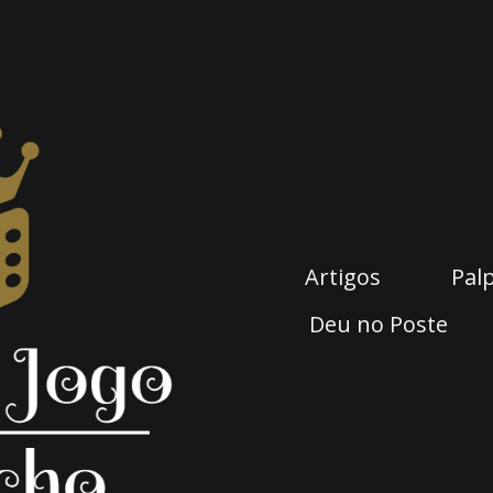
Artigos
Palp
Deu no Poste