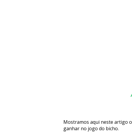
Mostramos aqui neste artigo o p
ganhar no jogo do bicho.