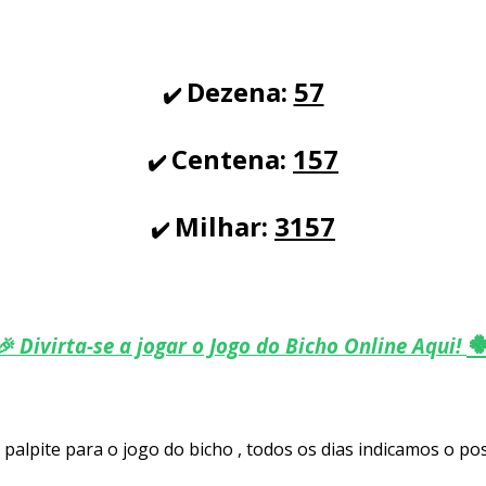
Dezena
:
57
✔️
Centena
:
157
✔️
Milhar
:
3157
✔️

🎉 Divirta-se a jogar o Jogo do Bicho Online Aqui!
alpite para o jogo do bicho , todos os dias indicamos o poss