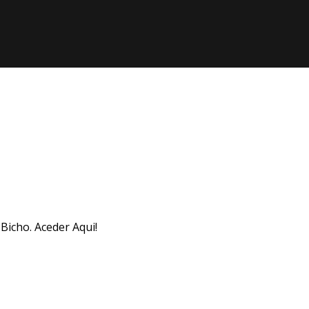
 Bicho. Aceder Aqui!