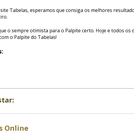
ite Tabelas, esperamos que consiga os melhores resultado
iro.
ue o sempre otimista para o Palpite certo. Hoje e todos os 
com o Palpite do Tabelas!
s:
tar:
s Online