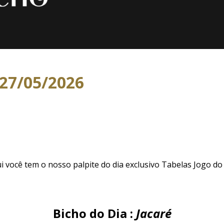
 27/05/2026
ui você tem o nosso palpite do dia exclusivo Tabelas Jogo do
Bicho do Dia :
Jacaré