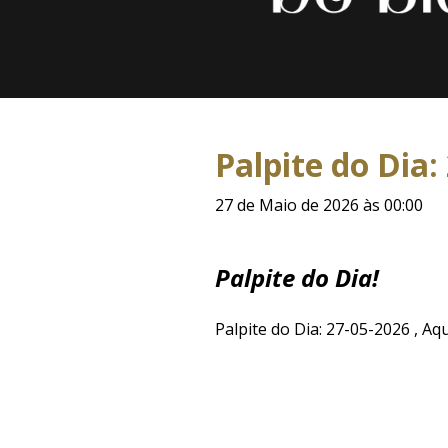
Palpite do Dia:
27 de Maio de 2026 às 00:00
Palpite do Dia!
Palpite do Dia: 27-05-2026 , Aq