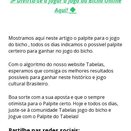
🎉 Divirta-se a jogar o Jogo do Bicho Online
🍀
Aqui!
Mostramos aqui neste artigo o palpite para o jogo
do bicho , todos os dias indicamos o possivel palpite
certeiro para ganhar no jogo do bicho.
Com o algoritmo do nosso website Tabelas,
esperamos que consiga os melhores resultados
possíveis para ganhar neste histórico e jogo
cultural Brasileiro.
Boa sorte com a sua aposta e que o sempre
otimista para o Palpite certo. Hoje e todos os dias,
juste-se à comunidade Tabelas jogo do bicho e
Jogue com o Palpite do Tabelas!
Partilhe nas redes sociais: